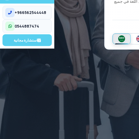
 وأفضل معاهد اللغة في جميع
+966562544448
تواصل معنا
0544887474
استشارة مجانية