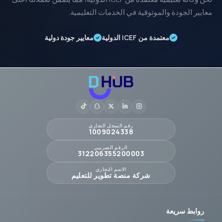
معايير الجودة والموثوقية في الخدمات التعليمية.
معتمدة من ICEF الدولية
معايير جودة دولية
رقم السجل التجاري
1009024338
الرقم الضريبي
312206355200003
الاسم التجاري
شركة منصة تطوير للتعليم
روابط سريعة