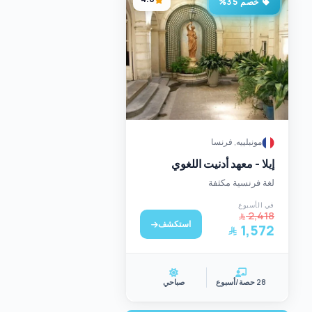
خصم 35%
مونبلييه, فرنسا
إيلا - معهد أدنيت اللغوي
لغة فرنسية مكثفة
في الأسبوع
2,418
استكشف
1,572
28 حصة/أسبوع
صباحي