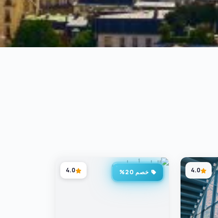
4.0
4.0
خصم 20%