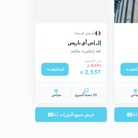
باريس, فرنسا
إل إس أي باريس
لغه إنجليزية مكثفة
في الأسبوع
3,171
كشف
استكشف
2,537
احي
30 حصة/أسبوع
صباحي
)
عرض جميع الدورات (4)