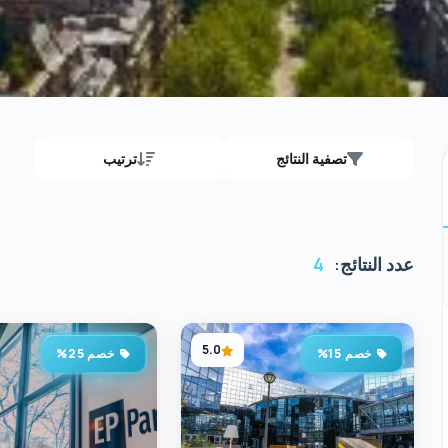
تصفية النتائج
ترتيب
عدد النتائج:
4
5.0
خصم 15%
خصم 25%