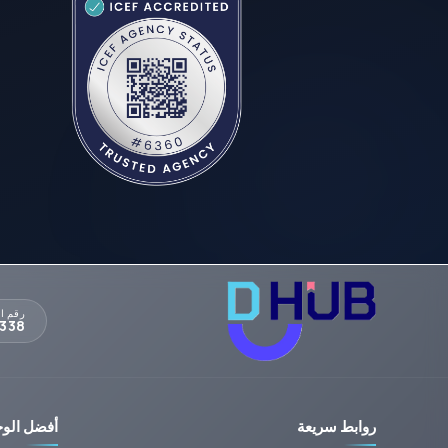
رقم ا
338
روابط سريعة
أفضل الوج