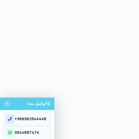
تواصل معنا
+966562544448
تواصل معنا
0544887474