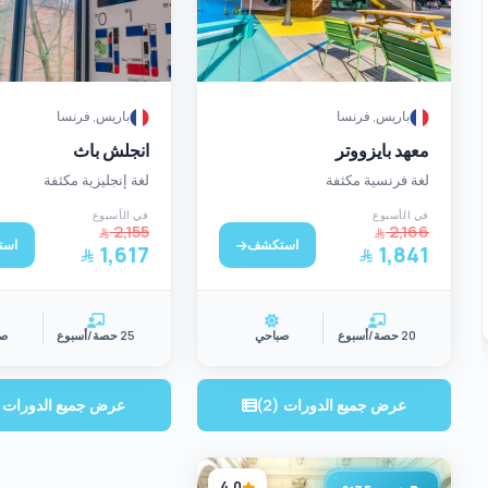
باريس, فرنسا
باريس, فرنسا
معهد بايزووتر
انجلش باث
لغة فرنسية مكثفة
لغة إنجليزية مكثفة
في الأسبوع
في الأسبوع
2,155
2,166
استكشف
است
1,617
1,841
20 حصة/أسبوع
صباحي
25 حصة/أسبوع
صب
عرض جميع الدورات (2)
عرض جميع الدورات (4
4.0