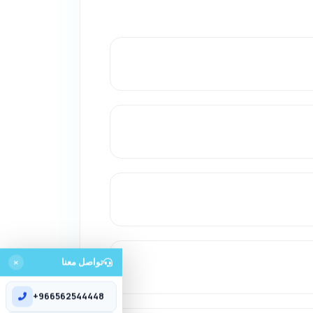
تواصل معنا
+966562544448