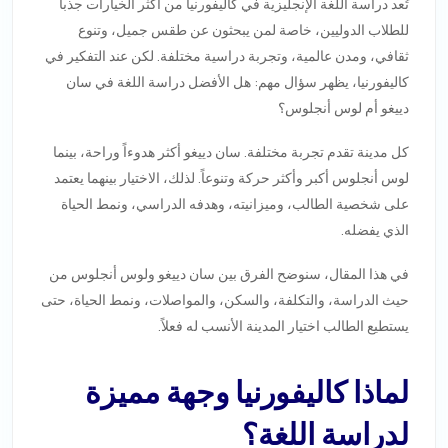
تُعد دراسة اللغة الإنجليزية في كاليفورنيا من أكثر الخيارات جذباً
للطلاب الدوليين، خاصة لمن يبحثون عن طقس جميل، وتنوع
ثقافي، ومدن عالمية، وتجربة دراسية مختلفة. لكن عند التفكير في
كاليفورنيا، يظهر سؤال مهم: هل الأفضل دراسة اللغة في سان
دييغو أم لوس أنجلوس؟
كل مدينة تقدم تجربة مختلفة. سان دييغو أكثر هدوءاً وراحة، بينما
لوس أنجلوس أكبر وأكثر حركة وتنوعاً. لذلك، الاختيار بينهما يعتمد
على شخصية الطالب، وميزانيته، وهدفه الدراسي، ونمط الحياة
الذي يفضله.
في هذا المقال، سنوضح الفرق بين سان دييغو ولوس أنجلوس من
حيث الدراسة، والتكلفة، والسكن، والمواصلات، ونمط الحياة، حتى
يستطيع الطالب اختيار المدينة الأنسب له فعلاً.
لماذا كاليفورنيا وجهة مميزة
لدراسة اللغة؟